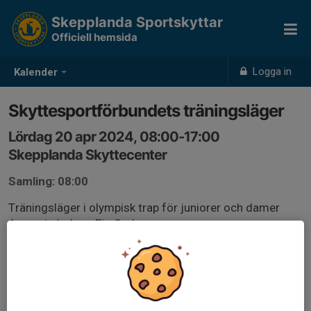
Skepplanda Sportskyttar
Officiell hemsida
Logga in
Kalender
Skyttesportförbundets träningsläger
Lördag 20 apr 2024, 08:00-17:00
Skepplanda Skyttecenter
Samling: 08:00
Träningsläger i olympisk trap för juniorer och damer
Ansvarig ledare: Eje Carlsson