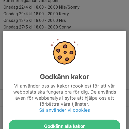
kommer älgbanan vara öppen.
Onsdag 22/4 kl. 18.00 - 20.00 Nils/Sonny
Onsdag 29/4 kl. 18.00 - 20.00 Kerry
Onsdag 13/5 kl. 18.00 - 20.00 Nils
Onsdag 27/5 kl. 18.00 - 20.00 Sonny
Jourhavande:
Nils Larsson 0709-41 85 00
Kerry Rosengren 0762-83 87 57
Tobias Robertsson 0769-34 94 34
Robert Bengtsson 0730-98 35 47
Sonny Landerberg 0725-35 11 01
Godkänn kakor
Arne Tilly
Vi använder oss av kakor (cookies) för att vår
webbplats ska fungera bra för dig. De används
även för webbanalys i syfte att hjälpa oss att
Kommande aktiviteter
förbättra våra tjänster.
Så använder vi cookies
Inga aktiviteter inbokade
Godkänn alla kakor