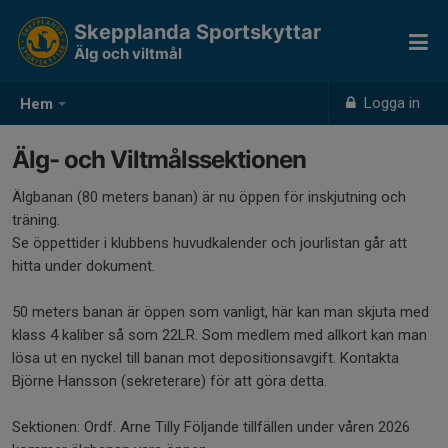
Skepplanda Sportskyttar
Älg och viltmål
Logga in
Hem
Älg- och Viltmålssektionen
Älgbanan (80 meters banan) är nu öppen för inskjutning och
träning.
Se öppettider i klubbens huvudkalender och jourlistan går att
hitta under dokument.
50 meters banan är öppen som vanligt, här kan man skjuta med
klass 4 kaliber så som 22LR. Som medlem med allkort kan man
lösa ut en nyckel till banan mot depositionsavgift. Kontakta
Björne Hansson (sekreterare) för att göra detta.
Sektionen: Ordf. Arne Tilly Följande tillfällen under våren 2026