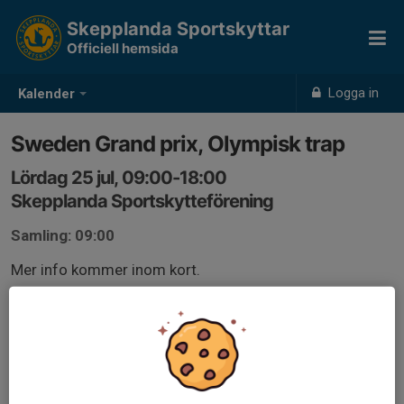
Skepplanda Sportskyttar
Officiell hemsida
Logga in
Kalender
Sweden Grand prix, Olympisk trap
Lördag 25 jul, 09:00-18:00
Skepplanda Sportskytteförening
Samling: 09:00
Mer info kommer inom kort.