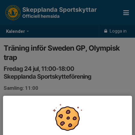
Skepplanda Sportskyttar
Officiell hemsida
Logga in
Kalender
Träning inför Sweden GP, Olympisk
trap
Fredag 24 jul, 11:00-18:00
Skepplanda Sportskytteförening
Samling: 11:00