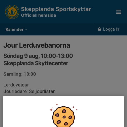
Skepplanda Sportskyttar
Officiell hemsida
Logga in
Kalender
Jour Lerduvebanorna
Söndag 9 aug, 10:00-13:00
Skepplanda Skyttecenter
Samling: 10:00
Lerduvejour
Jourledare: Se jourlistan
Jourlista 2026.pdf