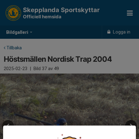
Skepplanda Sportskyttar
Officiell hemsida
Logga in
Bildgalleri
Tillbaka
Höstsmällen Nordisk Trap 2004
2025-02-23
|
Bild
37
av 49