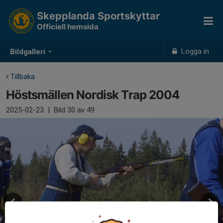
Skepplanda Sportskyttar
Officiell hemsida
Logga in
Bildgalleri
Tillbaka
Höstsmällen Nordisk Trap 2004
2025-02-23
|
Bild
30
av 49