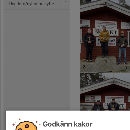
Ungdom/nybörjarskytte
Godkänn kakor