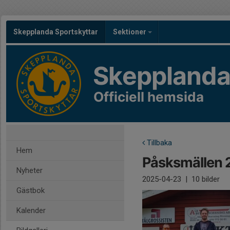
Skepplanda Sportskyttar
Sektioner
Skepplanda
Officiell hemsida
Tillbaka
Hem
Påsksmällen 
Nyheter
2025-04-23
|
10 bilder
Gästbok
Kalender