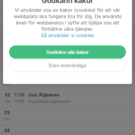
Godkänn kakor
Tor
Vi använder oss av kakor (cookies) för att vår
18
webbplats ska fungera bra för dig. De används
Fre
även för webbanalys i syfte att hjälpa oss att
förbättra våra tjänster.
19
Så använder vi cookies
Lör
20
10:00
Jour Lerduvebanorna
Godkänn alla kakor
13:00
Sön
Skepplanda Skyttecenter
Bara nödvändiga
v.39
21
Mån
22
17:00
Jour Älgbanan
19:00
Tis
Skepplanda Skyttecenter
23
Ons
24