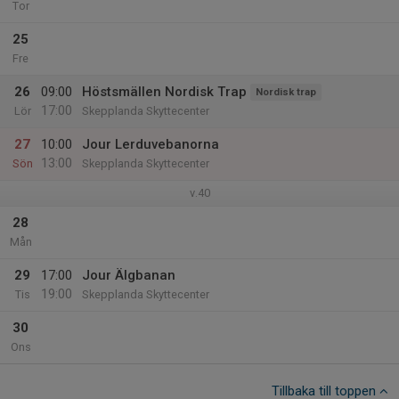
Tor
25
Fre
26
09:00
Höstsmällen Nordisk Trap
Nordisk trap
17:00
Lör
Skepplanda Skyttecenter
27
10:00
Jour Lerduvebanorna
13:00
Sön
Skepplanda Skyttecenter
v.40
28
Mån
29
17:00
Jour Älgbanan
19:00
Tis
Skepplanda Skyttecenter
30
Ons
Tillbaka till toppen