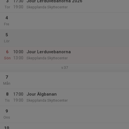
3
17:30
Jour Lerduvebanorna 2026
19:00
Tor
Skepplanda Skyttecenter
4
Fre
5
Lör
6
10:00
Jour Lerduvebanorna
13:00
Sön
Skepplanda Skyttecenter
v.37
7
Mån
8
17:00
Jour Älgbanan
19:00
Tis
Skepplanda Skyttecenter
9
Ons
10