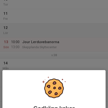
Tor
11
Fre
12
Lör
13
10:00
Jour Lerduvebanorna
13:00
Sön
Skepplanda Skyttecenter
v.38
14
Mån
15
17:00
Jour Älgbanan
19:00
Tis
Skepplanda Skyttecenter
16
Ons
17