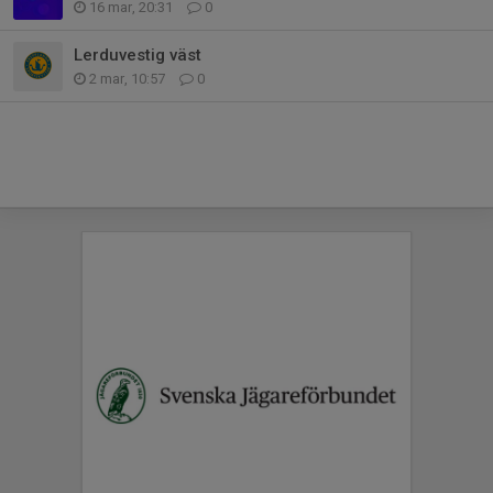
16 mar, 20:31
0
Lerduvestig väst
2 mar, 10:57
0