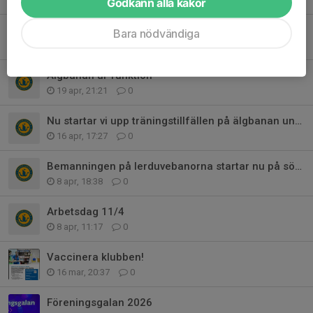
Godkänn alla kakor
Lån av parkering!
Bara nödvändiga
20 apr, 17:47
0
Älgbanan ur funktion
19 apr, 21:21
0
Nu startar vi upp träningstillfällen på älgbanan under våren
16 apr, 17:27
0
Bemanningen på lerduvebanorna startar nu på söndag 12/4
8 apr, 18:38
0
Arbetsdag 11/4
8 apr, 11:17
0
Vaccinera klubben!
16 mar, 20:37
0
Föreningsgalan 2026