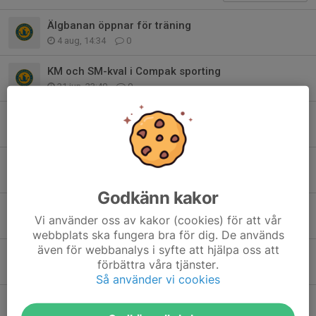
Älgbanan öppnar för träning
4 aug, 14:34
0
KM och SM-kval i Compak sporting
21 jun, 23:40
0
13/6 DM Compak Sporting
21 jun, 23:29
0
12-14/6 Sokna Steel Challenge, Compak Sporting
21 jun, 23:20
0
Godkänn kakor
Rickard Andersson klubbmästare i Olympisk Skeet
Vi använder oss av kakor (cookies) för att vår
25 maj, 10:37
0
webbplats ska fungera bra för dig. De används
även för webbanalys i syfte att hjälpa oss att
Peter Uhlén klubbmästare i Nationell Skeet
förbättra våra tjänster.
25 maj, 10:35
0
Så använder vi cookies
Lerduvestig väst
4 maj, 14:35
0