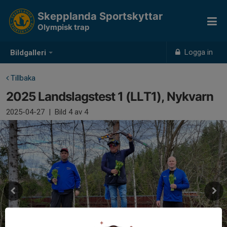
Skepplanda Sportskyttar
Olympisk trap
Logga in
Bildgalleri
Tillbaka
2025 Landslagstest 1 (LLT1), Nykvarn
2025-04-27
|
Bild
4
av 4