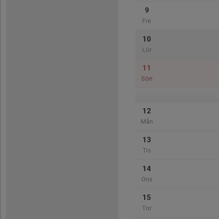
9
Fre
10
Lör
11
Sön
12
Mån
13
Tis
14
Ons
15
Tor