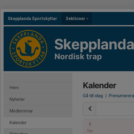
Skepplanda Sportskyttar
Sektioner
Skepplanda
Nordisk trap
Kalender
Hem
Gå till idag
|
Prenumerer
Nyheter
Medlemmar
Kalender
1
Tor