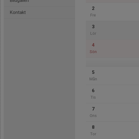
Bildgalleri
2
Kontakt
Fre
3
Lör
4
Sön
5
Mån
6
Tis
7
Ons
8
Tor