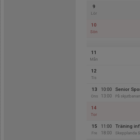
9
Lör
10
Sön
11
Mån
12
Tis
13
10:00
Senior Spo
13:00
Ons
På skjutbana
14
Tor
15
11:00
Träning inf
18:00
Fre
Skepplanda S