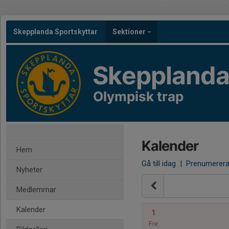
Skepplanda Sportskyttar
Sektioner
Skepplanda
Olympisk trap
Kalender
Hem
Gå till idag
|
Prenumerer
Nyheter
Medlemmar
Kalender
1
Fre