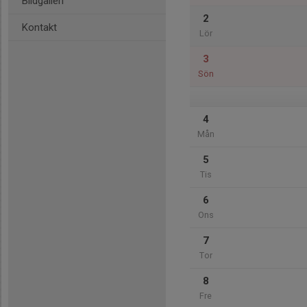
Bildgalleri
2
Kontakt
Lör
3
Sön
4
Mån
5
Tis
6
Ons
7
Tor
8
Fre