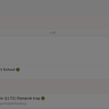
v.20
rt School
n
ör (LLT2) Olympisk trap
portskytteförening