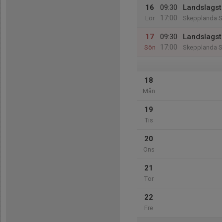
16
09:30
Landslagst
17:00
Lör
Skepplanda S
17
09:30
Landslagst
17:00
Sön
Skepplanda S
18
Mån
19
Tis
20
Ons
21
Tor
22
Fre