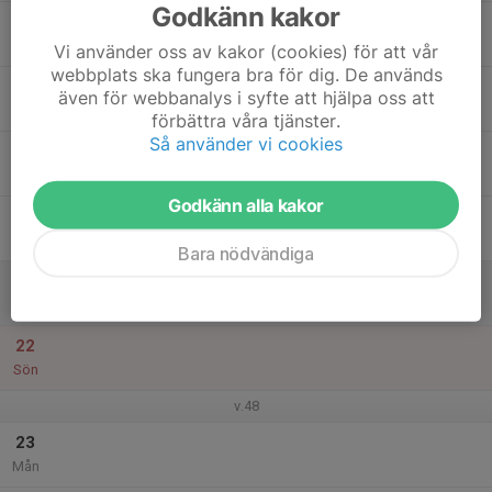
Godkänn kakor
17
Tis
Vi använder oss av kakor (cookies) för att vår
webbplats ska fungera bra för dig. De används
18
även för webbanalys i syfte att hjälpa oss att
Ons
förbättra våra tjänster.
Så använder vi cookies
19
Tor
Godkänn alla kakor
20
Fre
Bara nödvändiga
21
Lör
22
Sön
v.48
23
Mån