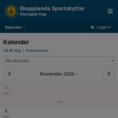
Skepplanda Sportskyttar
Olympisk trap
Logga in
Kalender
Kalender
Gå till idag
|
Prenumerera
November 2026
1
Sön
v.45
2
Mån