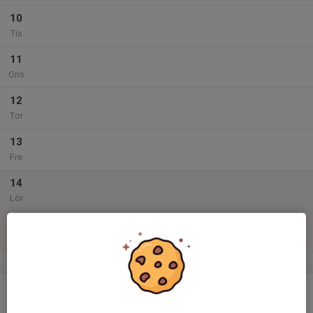
10
Tis
11
Ons
12
Tor
13
Fre
14
Lör
15
Sön
v.47
16
Mån