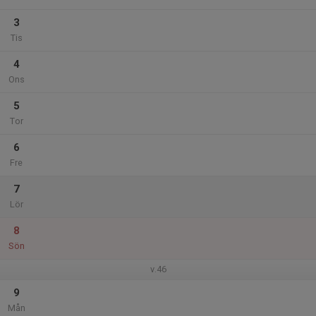
3
Tis
4
Ons
5
Tor
6
Fre
7
Lör
8
Sön
v.46
9
Mån